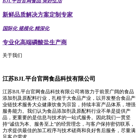
BJL平台官网食品 美好生活
新鲜品质解决方案定制专家
国际化 规模化 精深化
专业化高端磷酸盐生产商
关于我们
江苏BJL平台官网食品科技有限公司
江苏BJL平台官网食品科技有限公司将致力于前景广阔的食品
添加剂及原配料行业，扎根于大食品产业，以开发整合食品产
业链技术服务大众健康饮食为宗旨，持续丰富产品体系，增强
服务能力。我们认为食品添加剂及原配料行业不单是提供产
品，更重要的是信息与技术的一站式服务。因此我们一贯坚
持“诚信为本、服务至上”的经营理念，与客户保持密切联系，
力求提供最佳的加工程序与技术磋商和良好售后服务，尽量满
足客户需求。