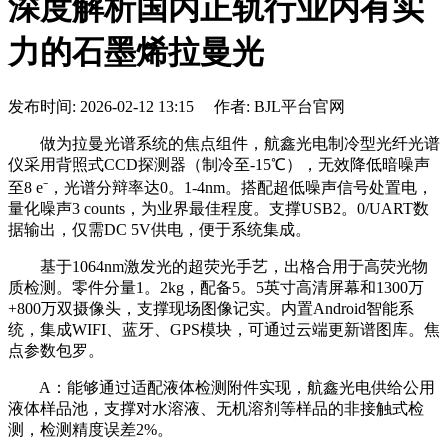
深度解析国内正轨行业内有实
力的石墨烯拉曼光
发布时间: 2026-02-12 13:15 作者: BJL平台官网
做为拉曼光谱系统的焦点组件，航鑫光电制冷型光纤光谱
仪采用背照式CCD探测器（制冷至-15℃），无效降低暗噪声
至8 e⁻，光谱分辩率达0。1-4nm。搭配超低噪声信号处置电，
量化噪声3 counts，为业界最佳程度。支撑USB2。0/UART数
据输出，仅需DC 5V供电，便于系统集成。
基于1064nm激发光的超荧光手艺，出格合用于高荧光物
质检测。零件分量1。2kg，配备5。5英寸高清屏幕和1300万
+800万双摄像头，支撑现场图像记实。内置Android智能系
统，集成WIFI、蓝牙、GPS模块，可通过云端更新谱图库。焦
点参数包罗。
A：能够通过适配液体检测附件实现，航鑫光电供给公用
液体样品池，支撑对水溶液、无机溶剂等样品的非接触式检
测，检测精度误差2%。