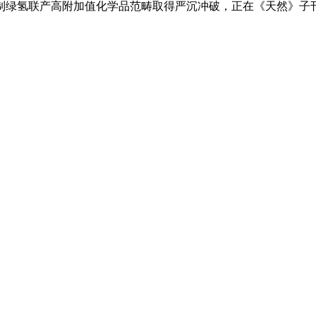
制绿氢联产高附加值化学品范畴取得严沉冲破，正在《天然》子