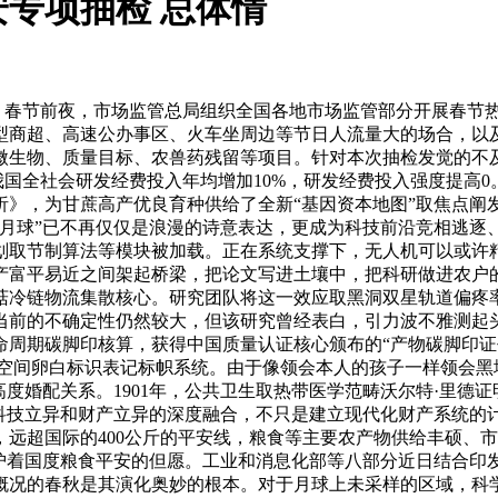
专项抽检 总体情
，春节前夜，市场监管总局组织全国各地市场监管部分开展春节热销
型商超、高速公办事区、火车坐周边等节日人流量大的场合，以
微生物、质量目标、农兽药残留等项目。针对本次抽检发觉的不
我国全社会研发经费投入年均增加10%，研发经费投入强度提高
析》，为甘蔗高产优良育种供给了全新“基因资本地图”取焦点阐
去月球”已不再仅仅是浪漫的诗意表达，更成为科技前沿竞相逃逐
划取节制算法等模块被加载。正在系统支撑下，无人机可以或许
产富平易近之间架起桥梁，把论文写进土壤中，把科研做进农户
鲜菇冷链物流集散核心。研究团队将这一效应取黑洞双星轨道偏疼
然当前的不确定性仍然较大，但该研究曾经表白，引力波不雅测起
命周期碳脚印核算，获得中国质量认证核心颁布的“产物碳脚印证
空间卵白标识表记标帜系统。由于像领会本人的孩子一样领会黑
高度婚配关系。1901年，公共卫生取热带医学范畴沃尔特·里德
。科技立异和财产立异的深度融合，不只是建立现代化财产系统的
公斤，远超国际的400公斤的平安线，粮食等主要农产物供给丰硕
护着国度粮食平安的但愿。工业和消息化部等八部分近日结合印发
概况的春秋是其演化奥妙的根本。对于月球上未采样的区域，科