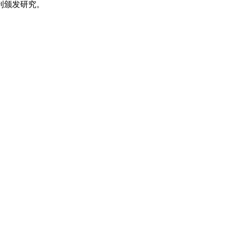
刊颁发研究。