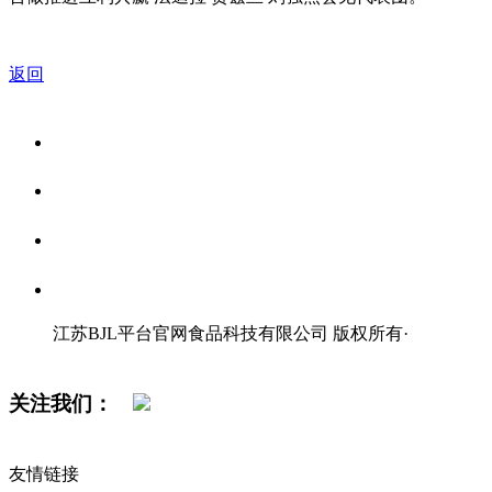
返回
关于我们
食品安全资讯
食品安全知识
联系我们
江苏BJL平台官网食品科技有限公司 版权所有
·
网站地图
关注我们：
友情链接