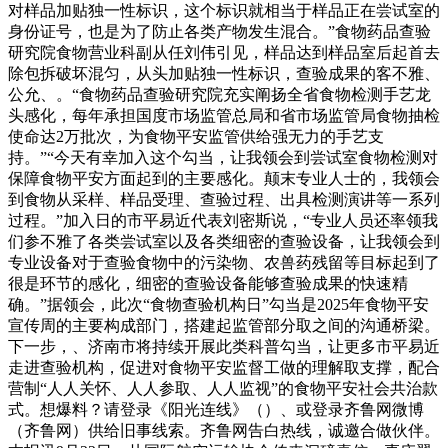
对样品加贴独一性标识，这个标识就相当于样品正在尝试室的
身份证号，也是为了防止各类产物发生混合。”食物药品查验
研究院食物营业科副从任刘伟引见，样品达到样品室后起首去
除包拆破坏混匀，从头加贴独一性标识，查验成果的客不雅、
公允、。“食物药品查验研究院充实阐扬全省食物检测手艺龙
头感化，每年承担国度市场监管总局和省市场监管局食物抽检
使命达2万批次，为食物平安监管供给强无力的手艺支
持。”“今天有幸加入这个勾当，让我领会到尝试室食物检测对
保障食物平安方面起到的主要感化。颠末专业人士的，我领会
到食物从采样、样品受理、查验过程、出具检测演讲等一系列
过程。”加入日的市平易近代表刘密斯说，“专业人员还率领我
们参不雅了各类尝试室以及各类细密的查验设备，让我领会到
专业设备对于查验食物中的污染物、农兽药残留等目标起到了
很是环节的感化，细密的查验设备能够查验成果的快速精
确。”据领会，此次“食物查验机构日”勾当是2025年食物平安
宣传周的主要构成部门，搭建起监管部分取之间的沟通桥梁。
下一步，、济南市将持续开展此类科普勾当，让更多市平易近
走进查验机构，促进对食物平安监督工做的理解取支撑，配合
营制“人人关怀、人人参取、人人监视”的食物平安社会共治款
式。想爆料？请登录《阳光连线》（）、或登录齐鲁网微博
（齐鲁网）供给旧事线索。齐鲁网告白热线，诚邀合做伙伴。