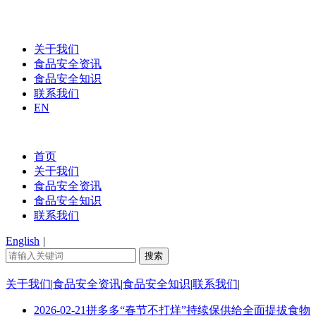
关于我们
食品安全资讯
食品安全知识
联系我们
EN
首页
关于我们
食品安全资讯
食品安全知识
联系我们
English
|
关于我们
|
食品安全资讯
|
食品安全知识
|
联系我们
|
2026-02-21
拼多多“春节不打烊”持续保供给全面提拔食物