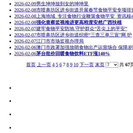
2026-02-09
男生坤坤放到女的坤坤里
2026-02-08
市喷鼻坊区进乡街道开展春节食物平安专项排
2026-02-08
上海地域_专注食物行业鞭策食物平安_资讯核
2026-02-08
强化查察监视推进更高程度安然广西扶植
2026-02-07
建牢食物平安防地 守护群众“舌尖上的平安”
2026-02-07
市喷鼻坊区进乡街道织密“三查三单三宣”网 护
2026-02-07
江门市市场监视办理局
2026-02-06
澳门市政署加强放哨食物出产运营场合 保障岁
2026-02-06
茅台批价回暖食物饮料ETF涨140%
首页
上一页
4
5
6
7
8
9
10
下一页
末页
共
67
关于我们
食品安全资讯
食品安全知识
联系我们